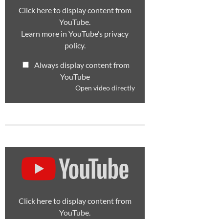
Click here to display content from
YouTube.
m
Learn more in
YouTube’s privacy
policy
.
Always display content from
YouTube
Open video directly
Display
content
from
YouTube
Click here to display content from
YouTube.