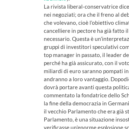
La rivista liberal-conservatrice dic
nei negoziati; ora che il freno al d
che volevano, cioè l’obiettivo clima
cancelliere in pectore ha già fatto 
necessario. Questa è un’interpretazi
gruppi di investitori speculativi co
top manager in passato, il leader d
perché ha già assicurato, con il vot
miliardi di euro saranno pompati in
andranno a loro vantaggio. Dopodic
dovrà portare avanti questa politica
commentato la fondatrice dello Schi
la fine della democrazia in Germani
il vecchio Parlamento che era già st
Parlamento, è una situazione insos
verificasse un’enorme esplosione so