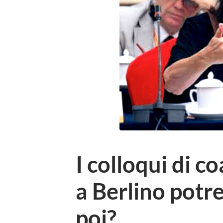
I colloqui di c
a Berlino potre
poi?