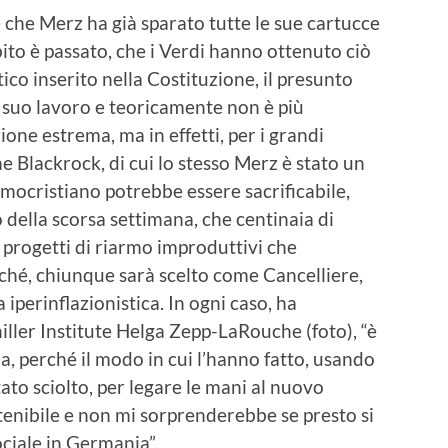
e che Merz ha già sparato tutte le sue cartucce
ebito è passato, che i Verdi hanno ottenuto ciò
tico inserito nella Costituzione, il presunto
il suo lavoro e teoricamente non è più
one estrema, ma in effetti, per i grandi
me Blackrock, di cui lo stesso Merz è stato un
emocristiano potrebbe essere sacrificabile,
o della scorsa settimana, che centinaia di
 progetti di riarmo improduttivi che
hé, chiunque sarà scelto come Cancelliere,
 iperinflazionistica. In ogni caso, ha
ller Institute Helga Zepp-LaRouche (foto), “è
a, perché il modo in cui l’hanno fatto, usando
ato sciolto, per legare le mani al nuovo
tenibile e non mi sorprenderebbe se presto si
ciale in Germania”.