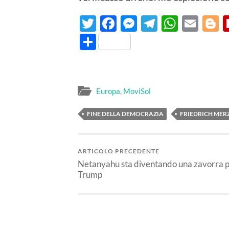
Twitter
Facebook
Messenger
Telegram
Whats
Ema
B
Condividi
Europa
,
MoviSol
FINE DELLA DEMOCRAZIA
FRIEDRICH MER
ARTICOLO PRECEDENTE
Netanyahu sta diventando una zavorra 
Trump