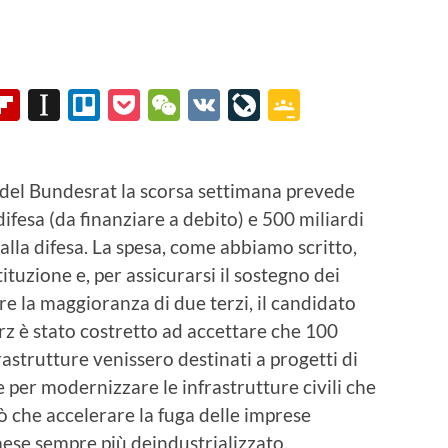
App
il
logger
Flipboard
Instapaper
Trello
Pocket
WeChat
VK
LiveJournal
Google
Classroo
 del Bundesrat la scorsa settimana prevede
difesa (da finanziare a debito) e 500 miliardi
 alla difesa. La spesa, come abbiamo scritto,
tuzione e, per assicurarsi il sostegno dei
re la maggioranza di due terzi, il candidato
z è stato costretto ad accettare che 100
rastrutture venissero destinati a progetti di
e per modernizzare le infrastrutture civili che
 che accelerare la fuga delle imprese
Paese sempre più deindustrializzato.