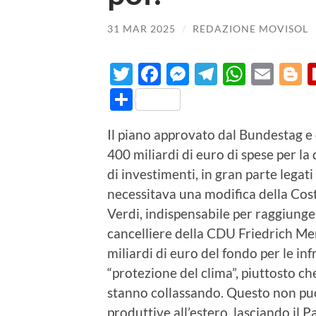
31 MAR 2025
/
REDAZIONE MOVISOL
Twitter
Facebook
Messenger
Telegram
Whats
Ema
B
Condividi
Il piano approvato dal Bundestag e
400 miliardi di euro di spese per la 
di investimenti, in gran parte legati
necessitava una modifica della Costi
Verdi, indispensabile per raggiunge
cancelliere della CDU Friedrich Mer
miliardi di euro del fondo per le inf
“protezione del clima”, piuttosto ch
stanno collassando. Questo non può
produttive all’estero, lasciando il 