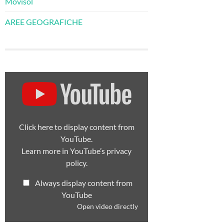
Movisol
AREE GEOGRAFICHE
Display
content
from
YouTube
Click here to display content from
YouTube.
Learn more in
YouTube’s privacy
policy
.
Always display content from
YouTube
Open video directly