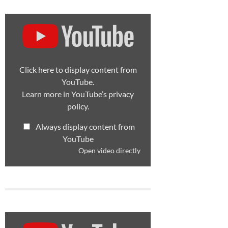
Display
content
from
YouTube
Click here to display content from
YouTube.
Learn more in
YouTube’s privacy
policy
.
Always display content from
YouTube
Open video directly
Display
content