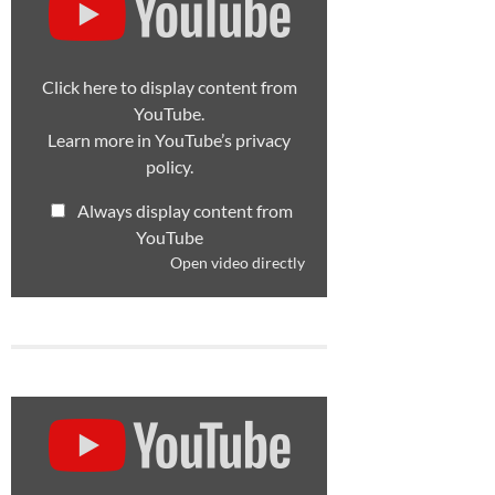
from
YouTube
Click here to display content from
YouTube.
Learn more in
YouTube’s privacy
policy
.
Always display content from
YouTube
Open video directly
Display
content
from
YouTube