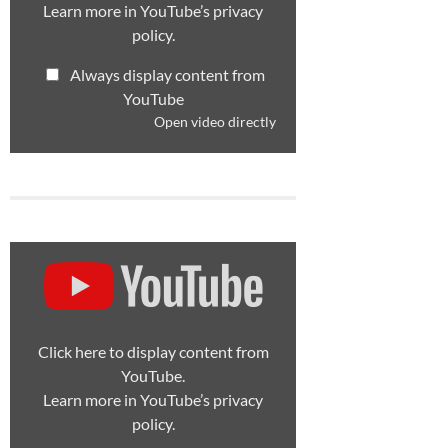
Learn more in
YouTube’s privacy
policy
.
Always display content from
YouTube
Open video directly
Display
content
from
YouTube
Click here to display content from
YouTube.
Learn more in
YouTube’s privacy
policy
.