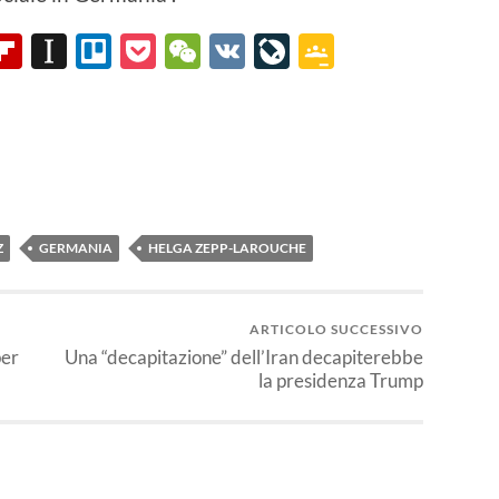
App
il
logger
Flipboard
Instapaper
Trello
Pocket
WeChat
VK
LiveJournal
Google
Classroo
Z
GERMANIA
HELGA ZEPP-LAROUCHE
ARTICOLO SUCCESSIVO
per
Una “decapitazione” dell’Iran decapiterebbe
la presidenza Trump