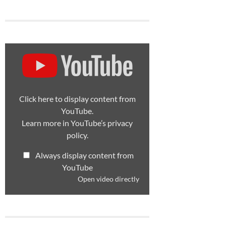
Display
content
from
m
YouTube
Click here to display content from
YouTube.
Learn more in
YouTube’s privacy
policy
.
Always display content from
YouTube
Open video directly