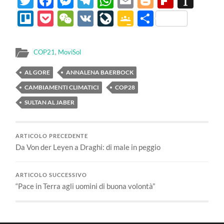
Twitter
Facebook
Messenger
Telegram
WhatsApp
Email
Blogger
Flipbo
Ins
Trello
Pocket
WeChat
VK
LiveJournal
Google
Condividi
Classroom
COP21
,
MoviSol
AL GORE
ANNALENA BAERBOCK
CAMBIAMENTI CLIMATICI
COP28
SULTAN AL JABER
ARTICOLO PRECEDENTE
Da Von der Leyen a Draghi: di male in peggio
ARTICOLO SUCCESSIVO
“Pace in Terra agli uomini di buona volontà”