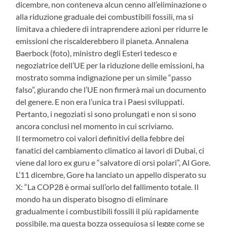
dicembre, non conteneva alcun cenno all’eliminazione o
alla riduzione graduale dei combustibili fossili, ma si
limitava a chiedere di intraprendere azioni per ridurre le
emissioni che riscalderebbero il pianeta. Annalena
Baerbock (foto), ministro degli Esteri tedesco e
negoziatrice dell’UE per la riduzione delle emissioni, ha
mostrato somma indignazione per un simile “passo
falso”, giurando che l’UE non firmerà mai un documento
del genere. E non era l’unica tra i Paesi sviluppati.
Pertanto, i negoziati si sono prolungati e non si sono
ancora conclusi nel momento in cui scriviamo.
Il termometro coi valori definitivi della febbre dei
fanatici del cambiamento climatico ai lavori di Dubai, ci
viene dal loro ex guru e “salvatore di orsi polari”, Al Gore.
L’11 dicembre, Gore ha lanciato un appello disperato su
X: “La COP28 è ormai sull’orlo del fallimento totale. Il
mondo ha un disperato bisogno di eliminare
gradualmente i combustibili fossili il più rapidamente
possibile, ma questa bozza ossequiosa si legge come se