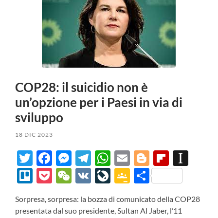
COP28: il suicidio non è
un’opzione per i Paesi in via di
sviluppo
18 DIC 2023
Twitter
Facebook
Messenger
Telegram
WhatsApp
Email
Blogger
Flipbo
Ins
Trello
Pocket
WeChat
VK
LiveJournal
Google
Condividi
Classroom
Sorpresa, sorpresa: la bozza di comunicato della COP28
presentata dal suo presidente, Sultan Al Jaber, l’11